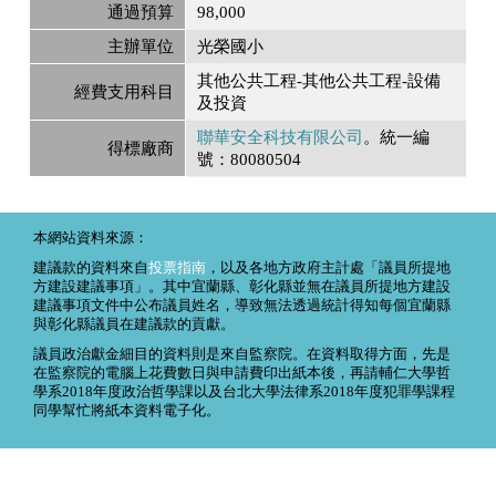
通過預算
98,000
主辦單位
光榮國小
其他公共工程-其他公共工程-設備
經費支用科目
及投資
聯華安全科技有限公司
。統一編
得標廠商
號：80080504
本網站資料來源：
建議款的資料來自
投票指南
，以及各地方政府主計處「議員所提地
方建設建議事項」。其中宜蘭縣、彰化縣並無在議員所提地方建設
建議事項文件中公布議員姓名，導致無法透過統計得知每個宜蘭縣
與彰化縣議員在建議款的貢獻。
議員政治獻金細目的資料則是來自監察院。在資料取得方面，先是
在監察院的電腦上花費數日與申請費印出紙本後，再請輔仁大學哲
學系2018年度政治哲學課以及台北大學法律系2018年度犯罪學課程
同學幫忙將紙本資料電子化。