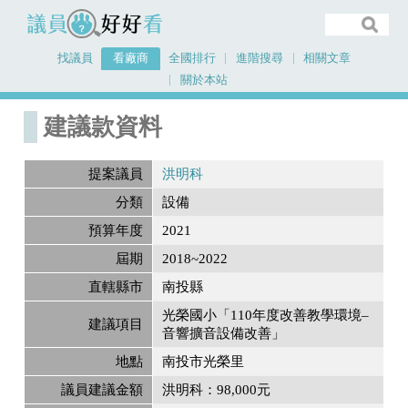
議員好好看
找議員
看廠商
全國排行
進階搜尋
相關文章
關於本站
首頁
建議款資料
建議款資料
提案議員
洪明科
分類
設備
預算年度
2021
屆期
2018~2022
直轄縣市
南投縣
光榮國小「110年度改善教學環境–
建議項目
音響擴音設備改善」
地點
南投市光榮里
議員建議金額
洪明科：98,000元