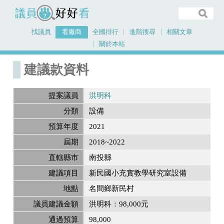
議員好好看
找議員
看廠商
全國排行
進階搜尋
相關文章
關於本站
首頁
建議款資料
建議款資料
提案議員
洪明科
分類
設備
預算年度
2021
屆期
2018~2022
直轄縣市
南投縣
建議項目
新民國小充實教學研究室設備
地點
名間鄉新民村
議員建議金額
洪明科：98,000元
通過預算
98,000