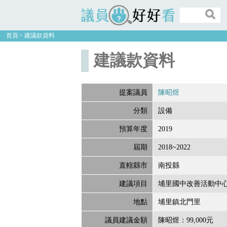
議員好好看
首頁
建議款資料
建議款資料
提案議員
陳昭煜
分類
設備
預算年度
2019
屆期
2018~2022
直轄縣市
南投縣
建議項目
埔里國中改善活動中
地點
埔里鎮北門里
議員建議金額
陳昭煜：99,000元