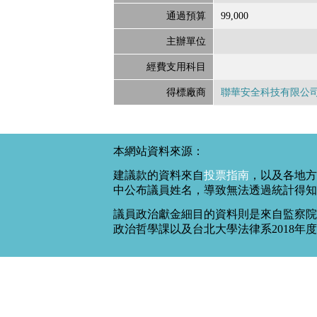
通過預算
99,000
主辦單位
經費支用科目
得標廠商
聯華安全科技有限公
本網站資料來源：
建議款的資料來自
投票指南
，以及各地方
中公布議員姓名，導致無法透過統計得知
議員政治獻金細目的資料則是來自監察院
政治哲學課以及台北大學法律系2018年