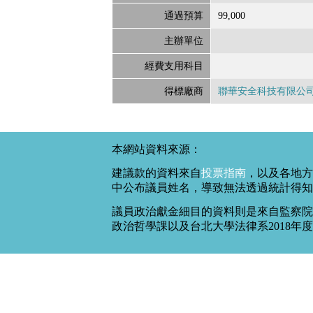
通過預算
99,000
主辦單位
經費支用科目
得標廠商
聯華安全科技有限公
本網站資料來源：
建議款的資料來自
投票指南
，以及各地方
中公布議員姓名，導致無法透過統計得知
議員政治獻金細目的資料則是來自監察院
政治哲學課以及台北大學法律系2018年