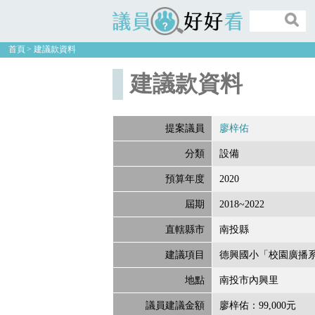
議員好好看
首頁
建議款資料
建議款資料
提案議員
廖梓佑
分類
設備
預算年度
2020
屆期
2018~2022
直轄縣市
南投縣
建議項目
德興國小「校園廣播
地點
南投市內興里
議員建議金額
廖梓佑：99,000元