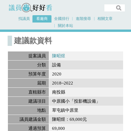
議員好好看
找議員
看廠商
全國排行
進階搜尋
相關文章
關於本站
首頁
建議款資料
建議款資料
提案議員
陳昭煜
分類
設備
預算年度
2020
屆期
2018~2022
直轄縣市
南投縣
建議項目
中原國小「投影機設備」
地點
草屯鎮中原里
議員建議金額
陳昭煜：69,000元
通過預算
69,000