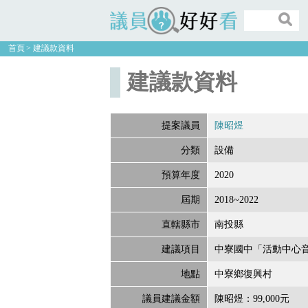
議員好好看
首頁
建議款資料
建議款資料
提案議員
陳昭煜
分類
設備
預算年度
2020
屆期
2018~2022
直轄縣市
南投縣
建議項目
中寮國中「活動中心
地點
中寮鄉復興村
議員建議金額
陳昭煜：99,000元