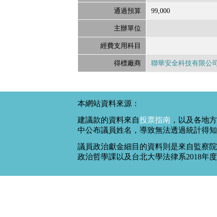
通過預算
99,000
主辦單位
經費支用科目
得標廠商
聯華安全科技有限公
本網站資料來源：
建議款的資料來自
投票指南
，以及各地方
中公布議員姓名，導致無法透過統計得知
議員政治獻金細目的資料則是來自監察院
政治哲學課以及台北大學法律系2018年