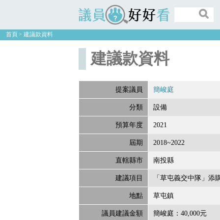
議員好好看
首頁
建議款資料
建議款資料
提案議員
簡峻庭
分類
設備
預算年度
2021
屆期
2018~2022
直轄縣市
南投縣
建議項目
「草屯義交中隊」添
地點
草屯鎮
議員建議金額
簡峻庭：40,000元