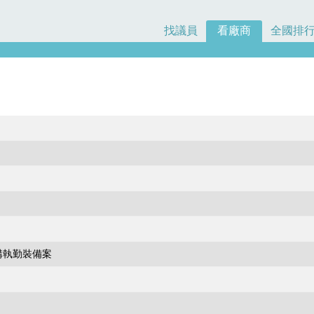
找議員
看廠商
全國排
購執勤裝備案