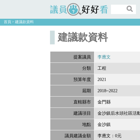
議員好好看
首頁
建議款資料
建議款資料
提案議員
李應文
分類
工程
預算年度
2021
屆期
2018~2022
直轄縣市
金門縣
建議項目
金沙鎮后水頭社區活
地點
金沙鎮
議員建議金額
李應文：0元