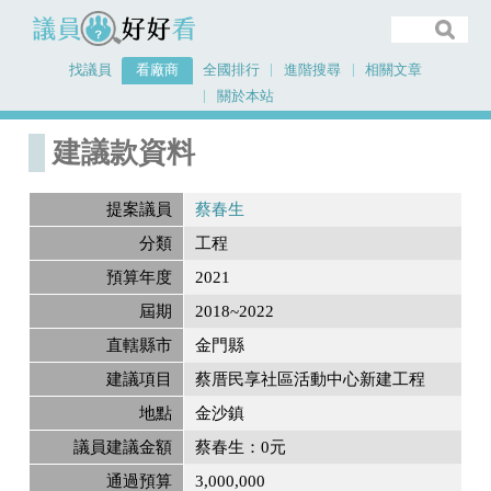
議員好好看
找議員
看廠商
全國排行
進階搜尋
相關文章
關於本站
首頁
建議款資料
建議款資料
提案議員
蔡春生
分類
工程
預算年度
2021
屆期
2018~2022
直轄縣市
金門縣
建議項目
蔡厝民享社區活動中心新建工程
地點
金沙鎮
議員建議金額
蔡春生：0元
通過預算
3,000,000