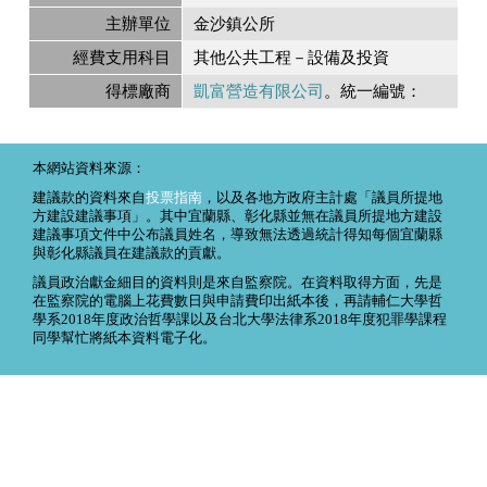
主辦單位
金沙鎮公所
經費支用科目
其他公共工程－設備及投資
得標廠商
凱富營造有限公司
。統一編號：
本網站資料來源：
建議款的資料來自
投票指南
，以及各地方政府主計處「議員所提地
方建設建議事項」。其中宜蘭縣、彰化縣並無在議員所提地方建設
建議事項文件中公布議員姓名，導致無法透過統計得知每個宜蘭縣
與彰化縣議員在建議款的貢獻。
議員政治獻金細目的資料則是來自監察院。在資料取得方面，先是
在監察院的電腦上花費數日與申請費印出紙本後，再請輔仁大學哲
學系2018年度政治哲學課以及台北大學法律系2018年度犯罪學課程
同學幫忙將紙本資料電子化。