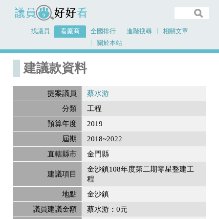
議員好好看
找議員
看廠商
全國排行
進階搜尋
相關文章
關於本站
首頁
建議款資料
建議款資料
提案議員
蔡水游
分類
工程
預算年度
2019
屆期
2018~2022
直轄縣市
金門縣
金沙鎮108年度第二期零星整建工
建議項目
程
地點
金沙鎮
議員建議金額
蔡水游：0元