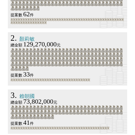
62
提案數
件
2
顏莉敏
129,270,000
總金額
元
33
提案數
件
3
賴朝國
73,802,000
總金額
元
41
提案數
件