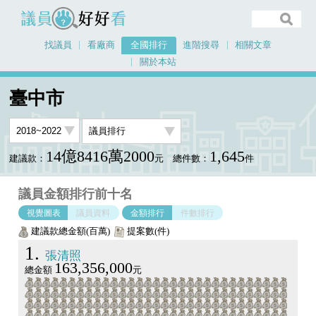
議員好好看
找議員
看廠商
全國排行
進階搜尋
相關文章
關於本站
首頁
全國排行
臺中市
議員排行圖表
臺中市
14億8416萬2000
1,645
建議款：
元
總件數：
件
議員金額排行前十名
視覺圖表
議員資料
金額排行
件數排行
建議款總金額(百萬)
提案數(件)
1
張清照
163,356,000
總金額
元