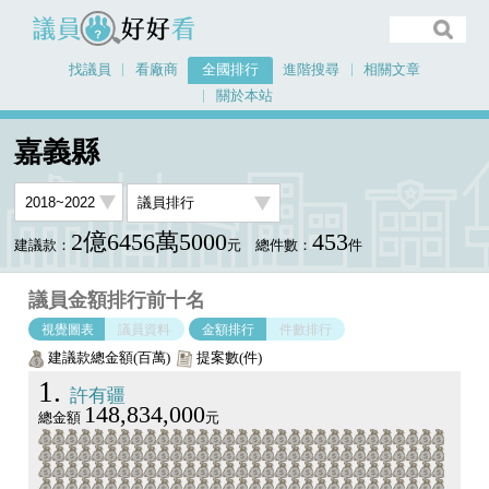
議員好好看
找議員
看廠商
全國排行
進階搜尋
相關文章
關於本站
首頁
全國排行
嘉義縣
議員排行圖表
嘉義縣
2億6456萬5000
453
建議款：
元
總件數：
件
議員金額排行前十名
視覺圖表
議員資料
金額排行
件數排行
建議款總金額(百萬)
提案數(件)
1
許有疆
148,834,000
總金額
元