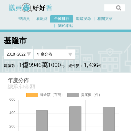
議員好好看
找議員
看廠商
全國排行
進階搜尋
相關文章
關於本站
首頁
全國排行
基隆市
年度分佈
基隆市
1億9946萬1000
1,436
建議款：
元
總件數：
件
年度分佈
總承包金額