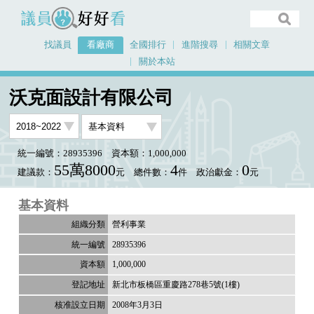
議員好好看
找議員
看廠商
全國排行
進階搜尋
相關文章
關於本站
首頁
看廠商
沃克面設計有限公司
沃克面設計有限公司
統一編號：28935396
資本額：1,000,000
55萬8000
4
0
建議款：
元
總件數：
件
政治獻金：
元
基本資料
營利事業
28935396
1,000,000
新北市板橋區重慶路278巷5號(1樓)
2008年3月3日