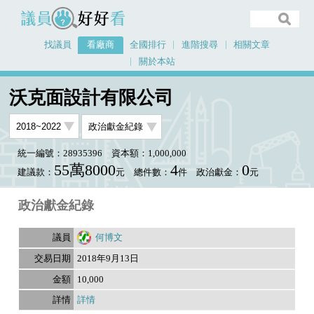
議員好好看
找議員
看廠商
全國排行
進階搜尋
相關文章
關於本站
首頁
看廠商
沃克面設計有限公司
沃克面設計有限公司
統一編號：28935396
資本額：1,000,000
55萬8000
4
0
建議款：
元
總件數：
件
政治獻金：
元
政治獻金紀錄
何博文
2018年9月13日
10,000
詳情