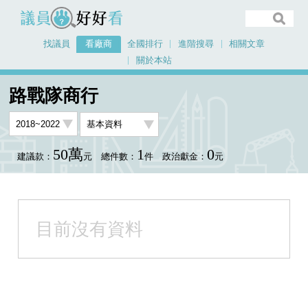
議員好好看
找議員
看廠商
全國排行
進階搜尋
相關文章
關於本站
首頁
看廠商
路戰隊商行
路戰隊商行
50萬
1
0
建議款：
元
總件數：
件
政治獻金：
元
目前沒有資料