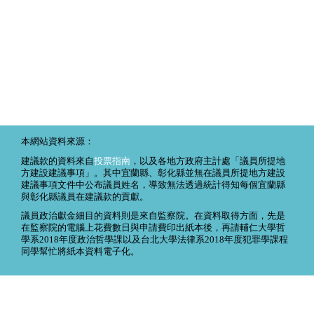
本網站資料來源：
建議款的資料來自
投票指南
，以及各地方政府主計處「議員所提地
方建設建議事項」。其中宜蘭縣、彰化縣並無在議員所提地方建設
建議事項文件中公布議員姓名，導致無法透過統計得知每個宜蘭縣
與彰化縣議員在建議款的貢獻。
議員政治獻金細目的資料則是來自監察院。在資料取得方面，先是
在監察院的電腦上花費數日與申請費印出紙本後，再請輔仁大學哲
學系2018年度政治哲學課以及台北大學法律系2018年度犯罪學課程
同學幫忙將紙本資料電子化。