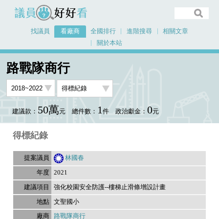
議員好好看
找議員
看廠商
全國排行
進階搜尋
相關文章
關於本站
首頁
看廠商
路戰隊商行
議員排行資料
路戰隊商行
50萬
1
0
建議款：
元
總件數：
件
政治獻金：
元
得標紀錄
林國春
2021
強化校園安全防護--樓梯止滑條增設計畫
文聖國小
路戰隊商行