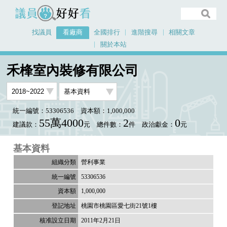
議員好好看
找議員
看廠商
全國排行
進階搜尋
相關文章
關於本站
首頁
看廠商
禾桻室內裝修有限公司
禾桻室內裝修有限公司
統一編號：53306536
資本額：1,000,000
55萬4000
2
0
建議款：
元
總件數：
件
政治獻金：
元
基本資料
營利事業
53306536
1,000,000
桃園市桃園區愛七街21號1樓
2011年2月21日