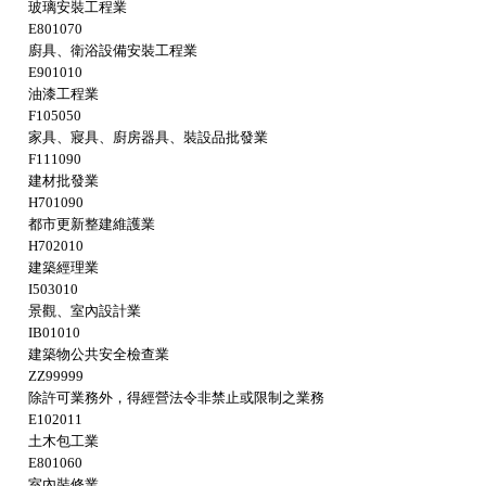
玻璃安裝工程業
E801070
廚具、衛浴設備安裝工程業
E901010
油漆工程業
F105050
家具、寢具、廚房器具、裝設品批發業
F111090
建材批發業
H701090
都市更新整建維護業
H702010
建築經理業
I503010
景觀、室內設計業
IB01010
建築物公共安全檢查業
ZZ99999
除許可業務外，得經營法令非禁止或限制之業務
E102011
土木包工業
E801060
室內裝修業