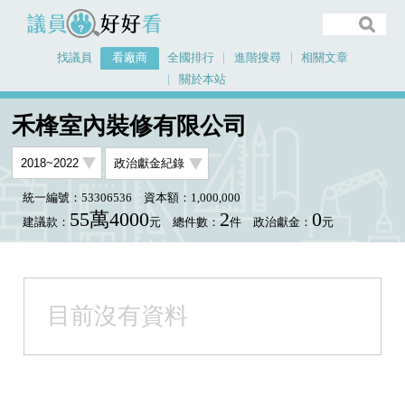
議員好好看
找議員
看廠商
全國排行
進階搜尋
相關文章
關於本站
首頁
看廠商
禾桻室內裝修有限公司
禾桻室內裝修有限公司
統一編號：53306536
資本額：1,000,000
55萬4000
2
0
建議款：
元
總件數：
件
政治獻金：
元
目前沒有資料