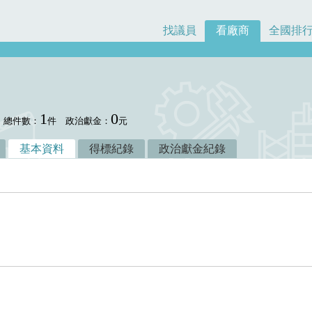
找議員
看廠商
全國排
1
0
總件數：
件
政治獻金：
元
基本資料
得標紀錄
政治獻金紀錄