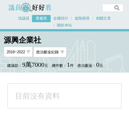
議員好好看
找議員
看廠商
全國排行
進階搜尋
相關文章
關於本站
首頁
看廠商
源興企業社
源興企業社
9萬7000
1
0
建議款：
元
總件數：
件
政治獻金：
元
目前沒有資料