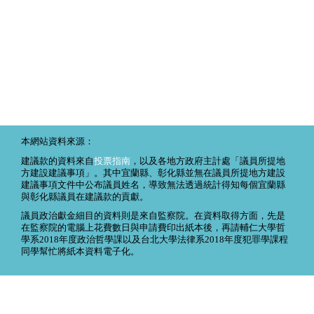
本網站資料來源：
建議款的資料來自
投票指南
，以及各地方政府主計處「議員所提地
方建設建議事項」。其中宜蘭縣、彰化縣並無在議員所提地方建設
建議事項文件中公布議員姓名，導致無法透過統計得知每個宜蘭縣
與彰化縣議員在建議款的貢獻。
議員政治獻金細目的資料則是來自監察院。在資料取得方面，先是
在監察院的電腦上花費數日與申請費印出紙本後，再請輔仁大學哲
學系2018年度政治哲學課以及台北大學法律系2018年度犯罪學課程
同學幫忙將紙本資料電子化。