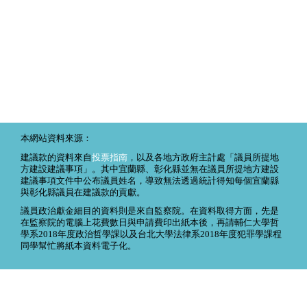
本網站資料來源：
建議款的資料來自
投票指南
，以及各地方政府主計處「議員所提地
方建設建議事項」。其中宜蘭縣、彰化縣並無在議員所提地方建設
建議事項文件中公布議員姓名，導致無法透過統計得知每個宜蘭縣
與彰化縣議員在建議款的貢獻。
議員政治獻金細目的資料則是來自監察院。在資料取得方面，先是
在監察院的電腦上花費數日與申請費印出紙本後，再請輔仁大學哲
學系2018年度政治哲學課以及台北大學法律系2018年度犯罪學課程
同學幫忙將紙本資料電子化。