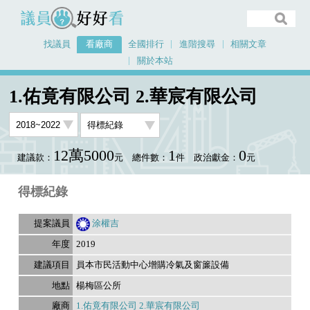
議員好好看
找議員
看廠商
全國排行
進階搜尋
相關文章
關於本站
首頁
看廠商
1.佑竟有限公司 2.華宸有限公司
議員排行資料
1.佑竟有限公司 2.華宸有限公司
12萬5000
1
0
建議款：
元
總件數：
件
政治獻金：
元
得標紀錄
涂權吉
2019
員本市民活動中心增購冷氣及窗簾設備
楊梅區公所
1.佑竟有限公司 2.華宸有限公司