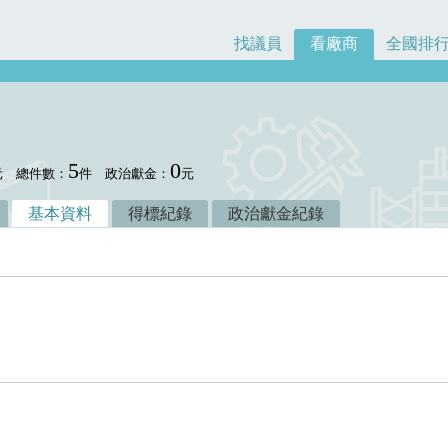
找議員
看廠商
全國排
5
0
元
總件數：
件
政治獻金：
元
基本資料
得標紀錄
政治獻金紀錄