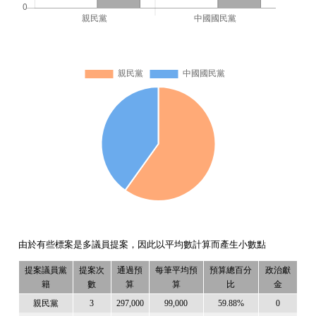
由於有些標案是多議員提案，因此以平均數計算而產生小數點
提案議員黨
提案次
通過預
每筆平均預
預算總百分
政治獻
籍
數
算
算
比
金
親民黨
3
297,000
99,000
59.88%
0