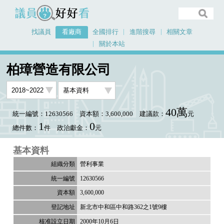
議員好好看
找議員
看廠商
全國排行
進階搜尋
相關文章
關於本站
首頁
看廠商
柏璋營造有限公司
柏璋營造有限公司
40萬
統一編號：12630566
資本額：3,600,000
建議款：
元
1
0
總件數：
件
政治獻金：
元
基本資料
營利事業
12630566
3,600,000
新北市中和區中和路362之1號9樓
2000年10月6日