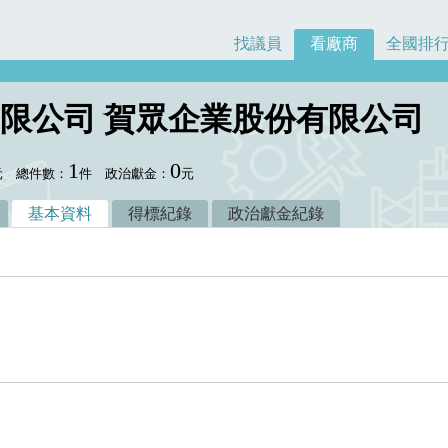
找議員
看廠商
全國排
限公司 賀眾企業股份有限公司
1
0
元
總件數：
件
政治獻金：
元
基本資料
得標紀錄
政治獻金紀錄