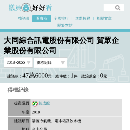
議員好好看
找議員
看廠商
全國排行
進階搜尋
相關文章
關於本站
首頁
看廠商
大同綜合訊電股份有限公司 賀眾企業股份有限公司
大同綜合訊電股份有限公司 賀眾企
議員排行資料
業股份有限公司
47萬6000
1
0
建議款：
元
總件數：
件
政治獻金：
元
得標紀錄
彭成龍
2019
購置冷氣機、電冰箱及飲水機
金山分局