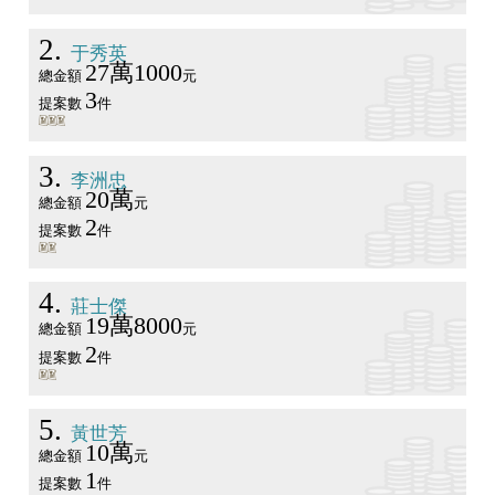
2
于秀英
27萬1000
總金額
元
3
提案數
件
3
李洲忠
20萬
總金額
元
2
提案數
件
4
莊士傑
19萬8000
總金額
元
2
提案數
件
5
黃世芳
10萬
總金額
元
1
提案數
件