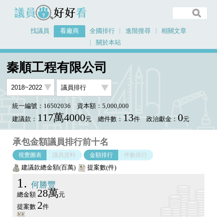
議員好好看
找議員
看廠商
全國排行
進階搜尋
相關文章
關於本站
首頁
看廠商
秦順工程有限公司
議員排行圖表
秦順工程有限公司
統一編號：16502036
資本額：5,000,000
117萬4000
13
0
建議款：
元
總件數：
件
政治獻金：
元
承包金額議員排行前十名
視覺圖表
議員資料
金額排行
件數排行
建議款總金額(百萬)
提案數(件)
1
何勝豐
28萬
總金額
元
2
提案數
件