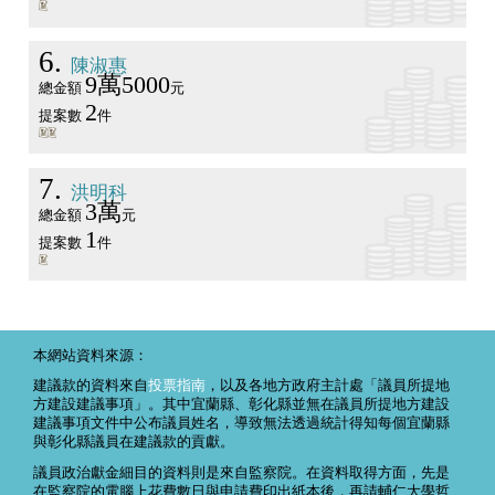
6
陳淑惠
9萬5000
總金額
元
2
提案數
件
7
洪明科
3萬
總金額
元
1
提案數
件
本網站資料來源：
建議款的資料來自
投票指南
，以及各地方政府主計處「議員所提地
方建設建議事項」。其中宜蘭縣、彰化縣並無在議員所提地方建設
建議事項文件中公布議員姓名，導致無法透過統計得知每個宜蘭縣
與彰化縣議員在建議款的貢獻。
議員政治獻金細目的資料則是來自監察院。在資料取得方面，先是
在監察院的電腦上花費數日與申請費印出紙本後，再請輔仁大學哲