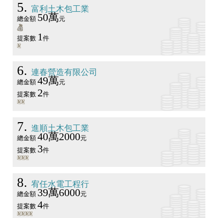
5
富利土木包工業
50萬
總金額
元
1
提案數
件
6
連春營造有限公司
49萬
總金額
元
2
提案數
件
7
進順土木包工業
40萬2000
總金額
元
3
提案數
件
8
宥任水電工程行
39萬6000
總金額
元
4
提案數
件