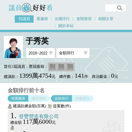
議員好好看
找議員
看廠商
全國排行
進階搜尋
相關文章
關於本站
首頁
找議員
于秀英
金額排行視覺圖表
于秀英
曾任3屆議員，歷屆黨籍：
1399萬4754
141
0
建議款：
元
總件數：
件
政治獻金：
元
金額排行前十名
視覺圖表
廠商資料
金額排行
件數排行
建議款總金額(百萬)
提案數(件)
1
登豐營造有限公司
117萬6000
總金額
元