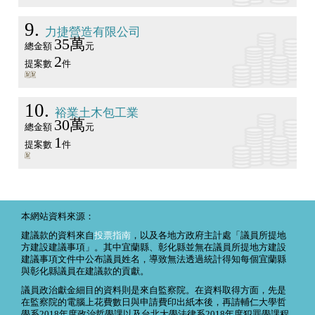
9
力捷營造有限公司
35萬
總金額
元
2
提案數
件
10
裕業土木包工業
30萬
總金額
元
1
提案數
件
本網站資料來源：
建議款的資料來自
投票指南
，以及各地方政府主計處「議員所提地
方建設建議事項」。其中宜蘭縣、彰化縣並無在議員所提地方建設
建議事項文件中公布議員姓名，導致無法透過統計得知每個宜蘭縣
與彰化縣議員在建議款的貢獻。
議員政治獻金細目的資料則是來自監察院。在資料取得方面，先是
在監察院的電腦上花費數日與申請費印出紙本後，再請輔仁大學哲
學系2018年度政治哲學課以及台北大學法律系2018年度犯罪學課程