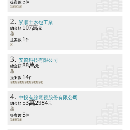
5
提案數
件
2
景順土木包工業
107萬
總金額
元
1
提案數
件
3
安資科技有限公司
88萬
總金額
元
14
提案數
件
4
中投有線電視股份有限公司
53萬2984
總金額
元
5
提案數
件