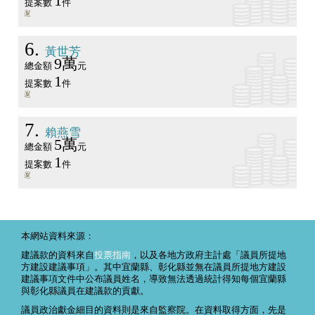
1
提案數
件
6
黃世芳
9萬
總金額
元
1
提案數
件
7
賴燕雪
5萬
總金額
元
1
提案數
件
本網站資料來源：
建議款的資料來自
投票指南
，以及各地方政府主計處「議員所提地
方建設建議事項」。其中宜蘭縣、彰化縣並無在議員所提地方建設
建議事項文件中公布議員姓名，導致無法透過統計得知每個宜蘭縣
與彰化縣議員在建議款的貢獻。
議員政治獻金細目的資料則是來自監察院。在資料取得方面，先是