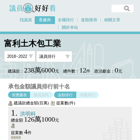
議員好好看
找議員
看廠商
全國排行
進階搜尋
相關文章
關於本站
首頁
看廠商
富利土木包工業
議員排行圖表
富利土木包工業
238萬6000
12
0
建議款：
元
總件數：
件
政治獻金：
元
承包金額議員排行前十名
視覺圖表
議員資料
金額排行
件數排行
建議款總金額(百萬)
提案數(件)
1
洪明科
126萬1000
總金額
元
4
提案數
件