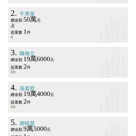
2
于秀英
50萬
總金額
元
1
提案數
件
3
陳翰立
19萬6000
總金額
元
2
提案數
件
4
張嘉哲
19萬4000
總金額
元
2
提案數
件
5
唐曉棻
9萬5000
總金額
元