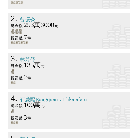
2
曾振炎
253萬3000
總金額
元
7
提案數
件
3
林芳伃
135萬
總金額
元
2
提案數
件
4
石慶龍Rungquan．Lhkatafatu
100萬
總金額
元
3
提案數
件