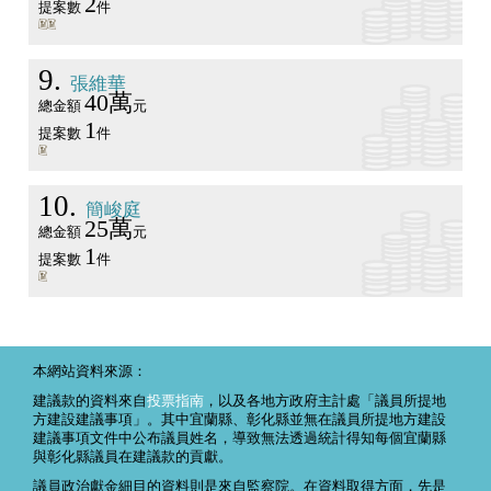
2
提案數
件
9
張維華
40萬
總金額
元
1
提案數
件
10
簡峻庭
25萬
總金額
元
1
提案數
件
本網站資料來源：
建議款的資料來自
投票指南
，以及各地方政府主計處「議員所提地
方建設建議事項」。其中宜蘭縣、彰化縣並無在議員所提地方建設
建議事項文件中公布議員姓名，導致無法透過統計得知每個宜蘭縣
與彰化縣議員在建議款的貢獻。
議員政治獻金細目的資料則是來自監察院。在資料取得方面，先是