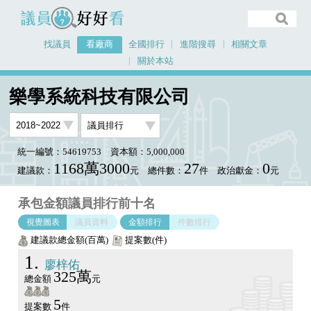
議員好好看
找議員
看廠商
全國排行
進階搜尋
相關文章
關於本站
首頁
看廠商
樂學系統科技有限公司
議員排行圖表
樂學系統科技有限公司
統一編號：54619753
資本額：5,000,000
1168萬3000
27
0
建議款：
元
總件數：
件
政治獻金：
元
承包金額議員排行前十名
視覺圖表
議員資料
金額排行
件數排行
建議款總金額(百萬)
提案數(件)
1
廖梓佑
325萬
總金額
元
5
提案數
件