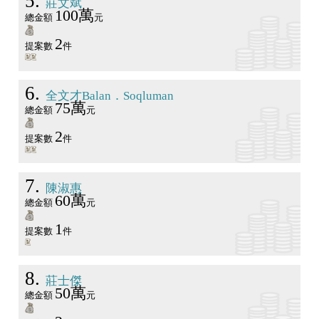
5
莊文斌
100萬
總金額
元
2
提案數
件
6
全文才Balan．Soqluman
75萬
總金額
元
2
提案數
件
7
陳淑惠
60萬
總金額
元
1
提案數
件
8
莊士傑
50萬
總金額
元