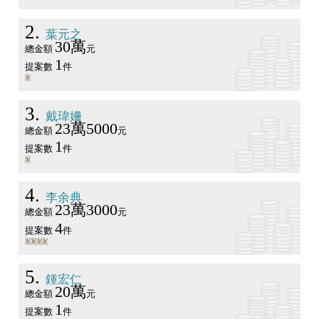
2
葉元之
30萬
總金額
元
1
提案數
件
3
戴瑋姍
23萬5000
總金額
元
1
提案數
件
4
李余典
23萬3000
總金額
元
4
提案數
件
5
鍾宏仁
20萬
總金額
元
1
提案數
件