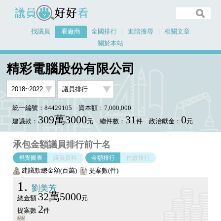
議員好好看
找議員
看廠商
全國排行
進階搜尋
相關文章
關於本站
首頁
看廠商
精彩電腦股份有限公司
議員排行圖表
精彩電腦股份有限公司
統一編號：84429105
資本額：7,000,000
309萬3000
31
0
建議款：
元
總件數：
件
政治獻金：
元
承包金額議員排行前十名
視覺圖表
議員資料
金額排行
件數排行
建議款總金額(百萬)
提案數(件)
1
劉美芳
32萬5000
總金額
元
2
提案數
件