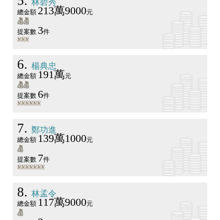
5
林碧秀
213萬9000
總金額
元
3
提案數
件
6
楊典忠
191萬
總金額
元
6
提案數
件
7
鄭功進
139萬1000
總金額
元
7
提案數
件
8
林孟令
117萬9000
總金額
元