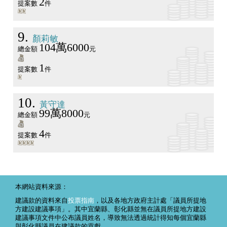
2
提案數
件
9
顏莉敏
104萬6000
總金額
元
1
提案數
件
10
黃守達
99萬8000
總金額
元
4
提案數
件
本網站資料來源：
建議款的資料來自
投票指南
，以及各地方政府主計處「議員所提地
方建設建議事項」。其中宜蘭縣、彰化縣並無在議員所提地方建設
建議事項文件中公布議員姓名，導致無法透過統計得知每個宜蘭縣
與彰化縣議員在建議款的貢獻。