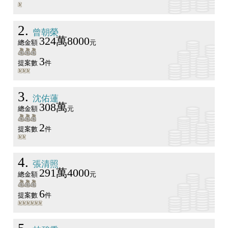
2
曾朝榮
324萬8000
總金額
元
3
提案數
件
3
沈佑蓮
308萬
總金額
元
2
提案數
件
4
張清照
291萬4000
總金額
元
6
提案數
件