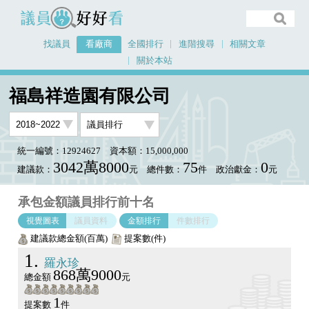
議員好好看
找議員
看廠商
全國排行
進階搜尋
相關文章
關於本站
首頁
看廠商
福島祥造園有限公司
議員排行圖表
福島祥造園有限公司
統一編號：12924627
資本額：15,000,000
3042萬8000
75
0
建議款：
元
總件數：
件
政治獻金：
元
承包金額議員排行前十名
視覺圖表
議員資料
金額排行
件數排行
建議款總金額(百萬)
提案數(件)
1
羅永珍
868萬9000
總金額
元
1
提案數
件