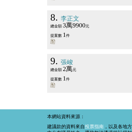
8
李正文
3萬9900
總金額
元
1
提案數
件
9
張峻
2萬
總金額
元
1
提案數
件
本網站資料來源：
建議款的資料來自
投票指南
，以及各地方