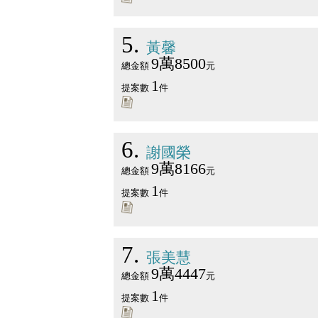
5
黃馨
9萬8500
總金額
元
1
提案數
件
6
謝國榮
9萬8166
總金額
元
1
提案數
件
7
張美慧
9萬4447
總金額
元
1
提案數
件