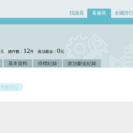
找議員
看廠商
全國排
6
12
0
元
總件數：
件
政治獻金：
元
基本資料
得標紀錄
政治獻金紀錄
件數排行