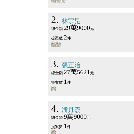
2
林宗昆
29萬9000
總金額
元
2
提案數
件
3
張正治
27萬5621
總金額
元
1
提案數
件
4
潘月霞
9萬9000
總金額
元
1
提案數
件