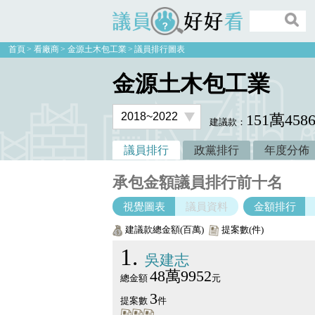
議員好好看
首頁
看廠商
金源土木包工業
議員排行圖表
金源土木包工業
151萬458
建議款：
議員排行
政黨排行
年度分佈
承包金額議員排行前十名
視覺圖表
議員資料
金額排行
建議款總金額(百萬)
提案數(件)
1
吳建志
48萬9952
總金額
元
3
提案數
件