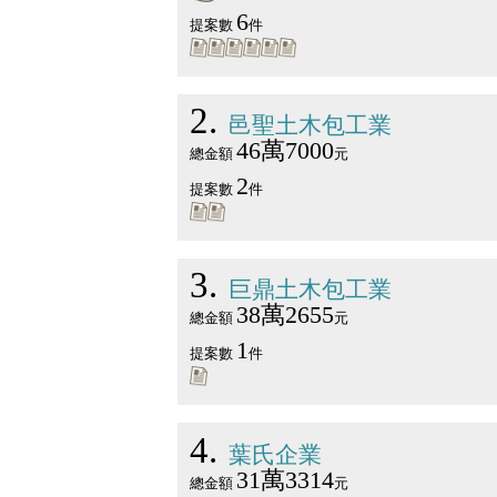
6
提案數
件
2
邑聖土木包工業
46萬7000
總金額
元
2
提案數
件
3
巨鼎土木包工業
38萬2655
總金額
元
1
提案數
件
4
葉氏企業
31萬3314
總金額
元