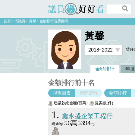
議員好好看
首頁
找議員
黃馨
金額排行視覺圖表
黃馨
曾任
金額排行
年度
金額排行前十名
視覺圖表
廠商資料
金額排行
建議款總金額(百萬)
提案數(件)
1
鑫永盛企業工程行
56萬5394
總金額
元