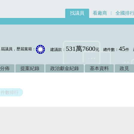
找議員
看廠商
全國排
531萬7600
45
1屆議員，歷屆黨籍：
建議款：
元
總件數：
件
分佈
提案紀錄
政治獻金紀錄
基本資料
政見
件數排行