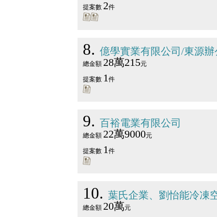
2
提案數
件
8
億學實業有限公司/東源辦
28萬215
總金額
元
1
提案數
件
9
百裕電業有限公司
22萬9000
總金額
元
1
提案數
件
10
葉氏企業、劉怡能冷凍
20萬
總金額
元