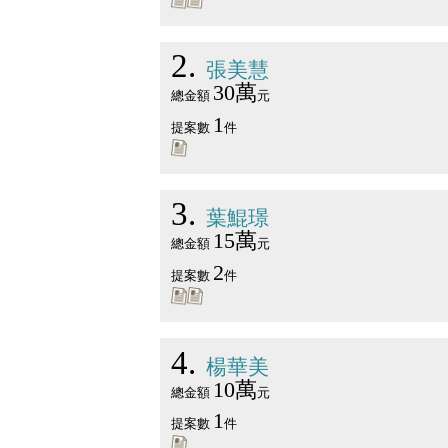
2
張美慧
30萬
總金額
元
1
提案數
件
3
葉鯤璟
15萬
總金額
元
2
提案數
件
4
楊華美
10萬
總金額
元
1
提案數
件