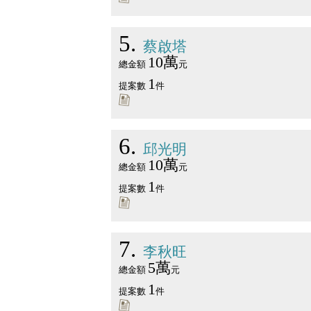
5
蔡啟塔
10萬
總金額
元
1
提案數
件
6
邱光明
10萬
總金額
元
1
提案數
件
7
李秋旺
5萬
總金額
元
1
提案數
件