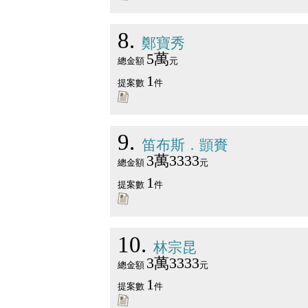
8
鄭寶秀
5萬
總金額
元
1
提案數
件
9
笛布斯．顗賚
3萬3333
總金額
元
1
提案數
件
10
林宗昆
3萬3333
總金額
元
1
提案數
件