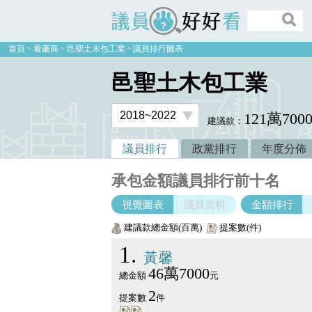
議員好好看
首頁
看廠商
邑聖土木包工業
議員排行圖表
邑聖土木包工業
121萬700
建議款：
議員排行
政黨排行
年度分佈
承包金額議員排行前十名
視覺圖表
議員資料
金額排行
建議款總金額(百萬)
提案數(件)
1
黃馨
46萬7000
總金額
元
2
提案數
件