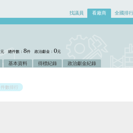
找議員
看廠商
全國排
0
8
0
元
總件數：
件
政治獻金：
元
基本資料
得標紀錄
政治獻金紀錄
件數排行