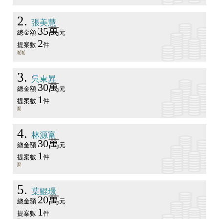
2
張美慧
35萬
總金額
元
2
提案數
件
3
吳東昇
30萬
總金額
元
1
提案數
件
4
林源富
30萬
總金額
元
1
提案數
件
5
葉鯤璟
20萬
總金額
元
1
提案數
件