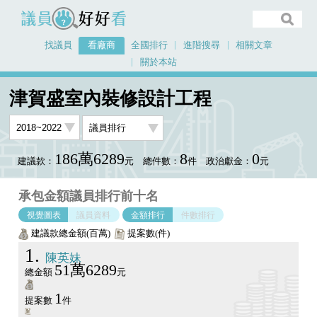
議員好好看
找議員
看廠商
全國排行
進階搜尋
相關文章
關於本站
首頁
看廠商
津賀盛室內裝修設計工程
議員排行圖表
津賀盛室內裝修設計工程
186萬6289
8
0
建議款：
元
總件數：
件
政治獻金：
元
承包金額議員排行前十名
視覺圖表
議員資料
金額排行
件數排行
建議款總金額(百萬)
提案數(件)
1
陳英妹
51萬6289
總金額
元
1
提案數
件