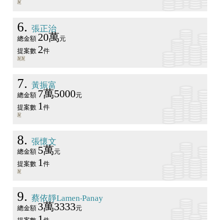
6
張正治
20萬
總金額
元
2
提案數
件
7
黃振富
7萬5000
總金額
元
1
提案數
件
8
張懷文
5萬
總金額
元
1
提案數
件
9
蔡依靜Lamen‧Panay
3萬3333
總金額
元
1