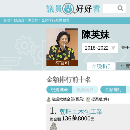
議員好好看
首頁
找議員
陳英妹
金額排行視覺圖表
陳英妹
曾任
有官司
金額排行
年度
金額排行前十名
視覺圖表
廠商資料
金額排行
建議款總金額(百萬)
提案數(件)
1
朝旺土木包工業
136萬8000
總金額
元