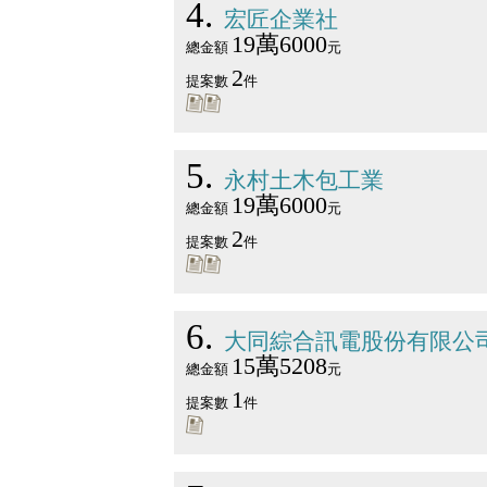
4
宏匠企業社
19萬6000
總金額
元
2
提案數
件
5
永村土木包工業
19萬6000
總金額
元
2
提案數
件
6
大同綜合訊電股份有限公
15萬5208
總金額
元
1
提案數
件