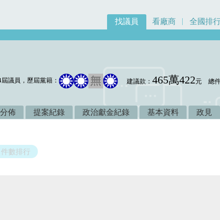
找議員
看廠商
全國排
465萬422
4屆議員，歷屆黨籍：
建議款：
元
總
分佈
提案紀錄
政治獻金紀錄
基本資料
政見
件數排行