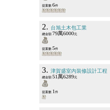
6
提案數
件
2
台旭土木包工業
79萬6000
總金額
元
5
提案數
件
3
津賀盛室內裝修設計工程
51萬6289
總金額
元
1
提案數
件