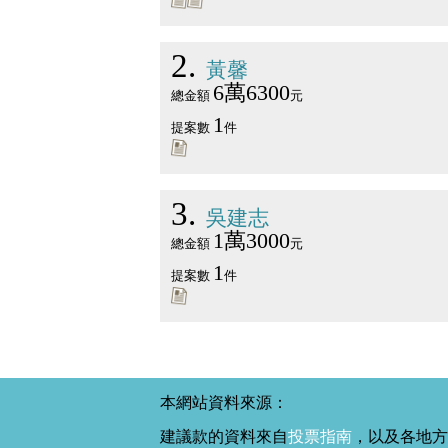
2
黃馨
6萬6300
總金額
元
1
提案數
件
3
吳建志
1萬3000
總金額
元
1
提案數
件
本網站資料來源：
建議款的資料來自
投票指南
，以及各地方