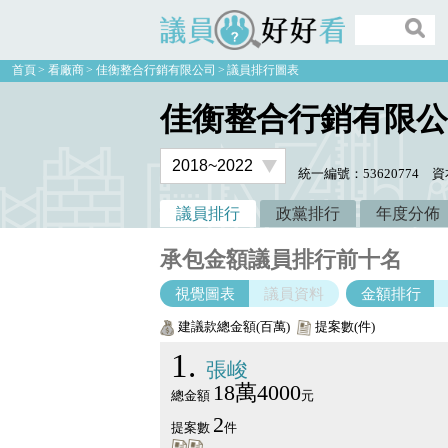
議員好好看
首頁
看廠商
佳衡整合行銷有限公司
議員排行圖表
佳衡整合行銷有限公
統一編號：53620774
資
議員排行
政黨排行
年度分佈
承包金額議員排行前十名
視覺圖表
議員資料
金額排行
建議款總金額(百萬)
提案數(件)
1
張峻
18萬4000
總金額
元
2
提案數
件