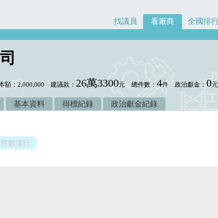
找議員
看廠商
全國排
司
26萬3300
4
0
本額：2,000,000
建議款：
元
總件數：
件
政治獻金：
基本資料
得標紀錄
政治獻金紀錄
件數排行