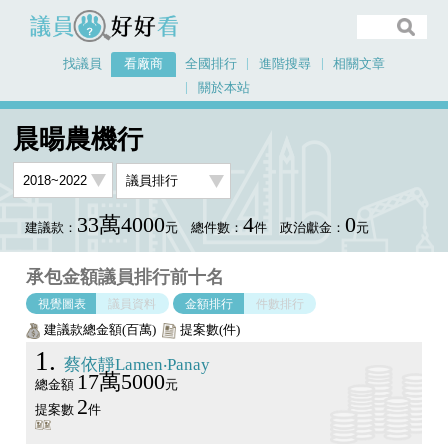
議員好好看
找議員
看廠商
全國排行
進階搜尋
相關文章
關於本站
首頁
看廠商
晨暘農機行
議員排行圖表
晨暘農機行
33萬4000
4
0
建議款：
元
總件數：
件
政治獻金：
元
承包金額議員排行前十名
視覺圖表
議員資料
金額排行
件數排行
建議款總金額(百萬)
提案數(件)
1
蔡依靜Lamen‧Panay
17萬5000
總金額
元
2
提案數
件