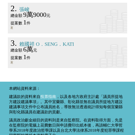
2
張峻
9萬9000
總金額
元
1
提案數
件
3
賴國祥 O．SENG．KATI
6萬
總金額
元
1
提案數
件
本網站資料來源：
建議款的資料來自
投票指南
，以及各地方政府主計處「議員所提地
方建設建議事項」。其中宜蘭縣、彰化縣並無在議員所提地方建設
建議事項文件中公布議員姓名，導致無法透過統計得知每個宜蘭縣
與彰化縣議員在建議款的貢獻。
議員政治獻金細目的資料則是來自監察院。在資料取得方面，先是
在監察院的電腦上花費數日與申請費印出紙本後，再請輔仁大學哲
學系2018年度政治哲學課以及台北大學法律系2018年度犯罪學課程