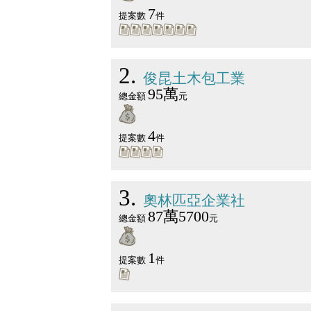
7
提案數
件
2
俊昆土木包工業
95萬
總金額
元
4
提案數
件
3
奧林匹亞企業社
87萬5700
總金額
元
1
提案數
件