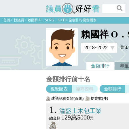
議員好好看
首頁
找議員
賴國祥 O．SENG．KATI
金額排行視覺圖表
賴國祥 O．
曾任
金額排行
年度
金額排行前十名
視覺圖表
廠商資料
金額排行
建議款總金額(百萬)
提案數(件)
1
溢盛土木包工業
129萬5000
總金額
元