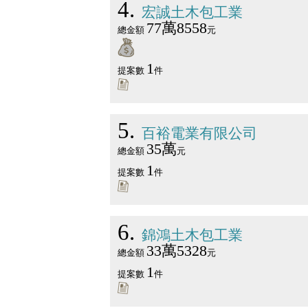
4
宏誠土木包工業
77萬8558
總金額
元
1
提案數
件
5
百裕電業有限公司
35萬
總金額
元
1
提案數
件
6
錦鴻土木包工業
33萬5328
總金額
元
1
提案數
件