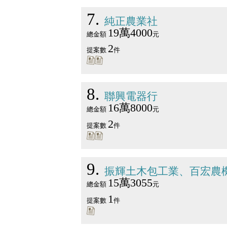
7
純正農業社
19萬4000
總金額
元
2
提案數
件
8
聯興電器行
16萬8000
總金額
元
2
提案數
件
9
振輝土木包工業、百宏農
15萬3055
總金額
元
1
提案數
件