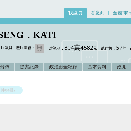
找議員
看廠商
全國排
SENG．KATI
804萬4582
57
1屆議員，歷屆黨籍：
建議款：
元
總件數：
件
分佈
提案紀錄
政治獻金紀錄
基本資料
政見
件數排行