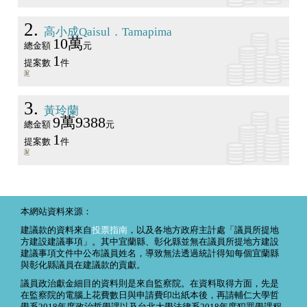
2
高小成Qaisul．Tamapima
10萬
總金額
元
1
提案數
件
3
黃玲蘭
9萬9388
總金額
元
1
提案數
件
本網站資料來源：
建議款的資料來自
投票指南
，以及各地方政府主計處「議員所提地
方建設建議事項」。其中宜蘭縣、彰化縣並無在議員所提地方建設
建議事項文件中公布議員姓名，導致無法透過統計得知每個宜蘭縣
與彰化縣議員在建議款的貢獻。
議員政治獻金細目的資料則是來自監察院。在資料取得方面，先是
在監察院的電腦上花費數日與申請費印出紙本後，再請輔仁大學哲