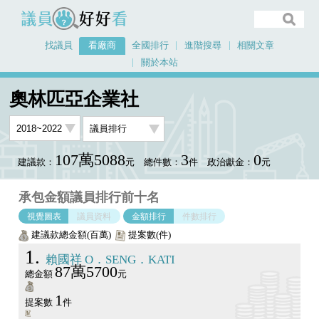
議員好好看
找議員
看廠商
全國排行
進階搜尋
相關文章
關於本站
首頁
看廠商
奧林匹亞企業社
議員排行圖表
奧林匹亞企業社
107萬5088
3
0
建議款：
元
總件數：
件
政治獻金：
元
承包金額議員排行前十名
視覺圖表
議員資料
金額排行
件數排行
建議款總金額(百萬)
提案數(件)
1
賴國祥 O．SENG．KATI
87萬5700
總金額
元
1
提案數
件