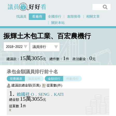
議員好好看
找議員
看廠商
全國排行
進階搜尋
相關文章
關於本站
首頁
看廠商
振輝土木包工業、百宏農機行
議員排行圖表
振輝土木包工業、百宏農機行
15萬3055
1
0
建議款：
元
總件數：
件
政治獻金：
元
承包金額議員排行前十名
視覺圖表
議員資料
金額排行
件數排行
建議款總金額(百萬)
提案數(件)
1
賴國祥 O．SENG．KATI
15萬3055
總金額
元
1
提案數
件