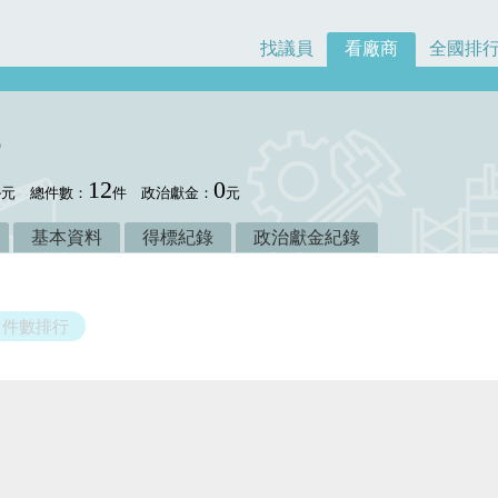
找議員
看廠商
全國排
4
12
0
元
總件數：
件
政治獻金：
元
基本資料
得標紀錄
政治獻金紀錄
件數排行