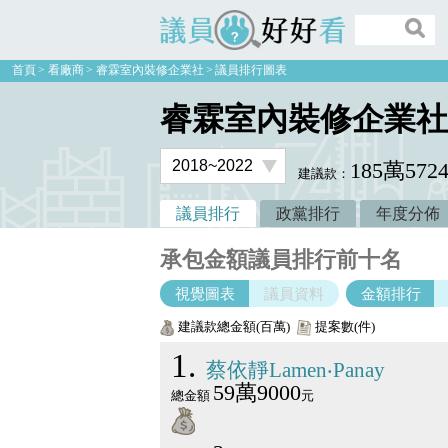
議員好好看
首頁
看廠商
睿霖室內裝修企業社
議員排行圖表
睿霖室內裝修企業社
185萬572
建議款：
議員排行
政黨排行
年度分佈
承包金額議員排行前十名
視覺圖表
議員資料
金額排行
建議款總金額(百萬)
提案數(件)
1
蔡依靜Lamen‧Panay
59萬9000
總金額
元