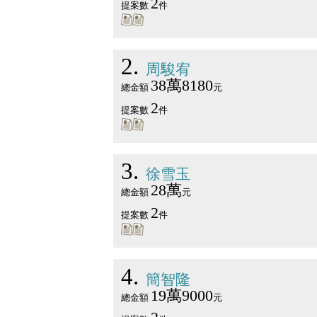
2
提案數
件
2
周駿宥
38萬8180
總金額
元
2
提案數
件
3
徐雪玉
28萬
總金額
元
2
提案數
件
4
簡智隆
19萬9000
總金額
元