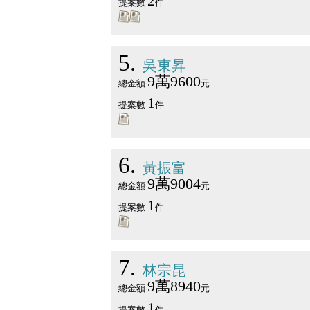
2
提案數
件
5
吳東昇
9萬9600
總金額
元
1
提案數
件
6
黃振富
9萬9004
總金額
元
1
提案數
件
7
林宗昆
9萬8940
總金額
元
1
提案數
件