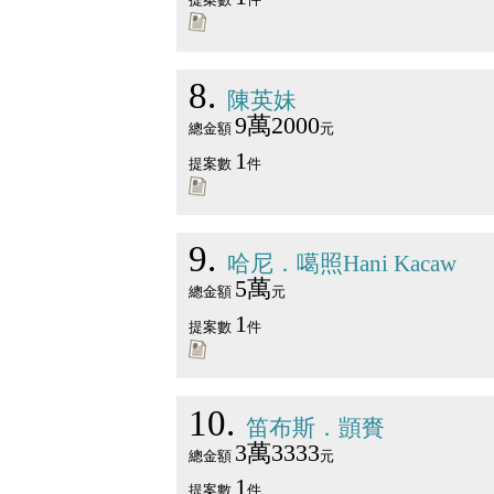
8
陳英妹
9萬2000
總金額
元
1
提案數
件
9
哈尼．噶照Hani Kacaw
5萬
總金額
元
1
提案數
件
10
笛布斯．顗賚
3萬3333
總金額
元
1
提案數
件