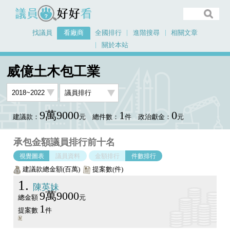
議員好好看
找議員
看廠商
全國排行
進階搜尋
相關文章
關於本站
首頁
看廠商
威億土木包工業
議員排行圖表
威億土木包工業
9萬9000
1
0
建議款：
元
總件數：
件
政治獻金：
元
承包金額議員排行前十名
視覺圖表
議員資料
金額排行
件數排行
建議款總金額(百萬)
提案數(件)
1
陳英妹
9萬9000
總金額
元
1
提案數
件