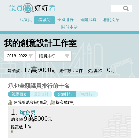
議員好好看
找議員
看廠商
全國排行
進階搜尋
相關文章
關於本站
首頁
看廠商
我的創意設計工作室
議員排行圖表
我的創意設計工作室
17萬9000
2
0
建議款：
元
總件數：
件
政治獻金：
元
承包金額議員排行前十名
視覺圖表
議員資料
金額排行
件數排行
建議款總金額(百萬)
提案數(件)
1
鄭寶秀
9萬5000
總金額
元
1
提案數
件