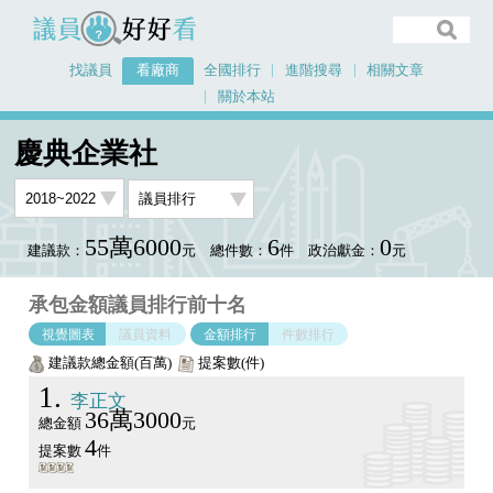
議員好好看
找議員
看廠商
全國排行
進階搜尋
相關文章
關於本站
首頁
看廠商
慶典企業社
議員排行圖表
慶典企業社
55萬6000
6
0
建議款：
元
總件數：
件
政治獻金：
元
承包金額議員排行前十名
視覺圖表
議員資料
金額排行
件數排行
建議款總金額(百萬)
提案數(件)
1
李正文
36萬3000
總金額
元
4
提案數
件