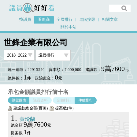
議員好好看
找議員
看廠商
全國排行
進階搜尋
相關文章
關於本站
首頁
看廠商
世鋒企業有限公司
議員排行圖表
世鋒企業有限公司
9萬7600
統一編號：22915540
資本額：7,000,000
建議款：
元
1
0
總件數：
件
政治獻金：
元
承包金額議員排行前十名
視覺圖表
議員資料
金額排行
件數排行
建議款總金額(百萬)
提案數(件)
1
黃玲蘭
9萬7600
總金額
元
1
提案數
件