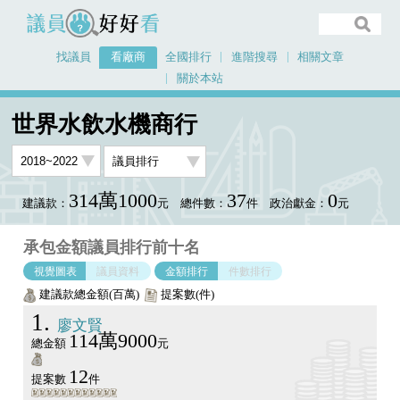
議員好好看
找議員
看廠商
全國排行
進階搜尋
相關文章
關於本站
首頁
看廠商
世界水飲水機商行
議員排行圖表
世界水飲水機商行
314萬1000
37
0
建議款：
元
總件數：
件
政治獻金：
元
承包金額議員排行前十名
視覺圖表
議員資料
金額排行
件數排行
建議款總金額(百萬)
提案數(件)
1
廖文賢
114萬9000
總金額
元
12
提案數
件