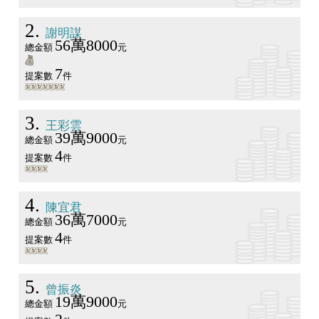
2
謝明謀
56萬8000
總金額
元
7
提案數
件
3
王彩雲
39萬9000
總金額
元
4
提案數
件
4
陳宜君
36萬7000
總金額
元
4
提案數
件
5
曾振炎
19萬9000
總金額
元